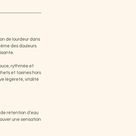
ion de lourdeur dans
 même des douleurs
isante.
ouce, rythmée et
échets et toxines hors
e légèreté, vitalité
 de rétention d’eau
rouver une sensation