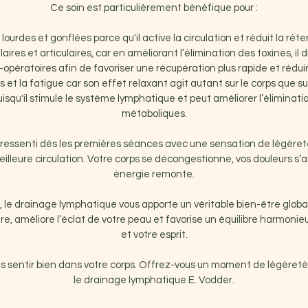
Ce soin est particulièrement bénéfique pour :
lourdes et gonflées parce qu'il active la circulation et réduit la réte
ires et articulaires, car en améliorant l’élimination des toxines, il 
t-opératoires afin de favoriser une récupération plus rapide et rédu
s et la fatigue car son effet relaxant agit autant sur le corps que sur 
uisqu'il stimule le système lymphatique et peut améliorer l’éliminat
métaboliques.
et ressenti dès les premières séances avec une sensation de légère
illeure circulation. Votre corps se décongestionne, vos douleurs s’
énergie remonte.
, le drainage lymphatique vous apporte un véritable bien-être global.
, améliore l’éclat de votre peau et favorise un équilibre harmonie
et votre esprit.
s sentir bien dans votre corps. Offrez-vous un moment de légèret
le drainage lymphatique E. Vodder.