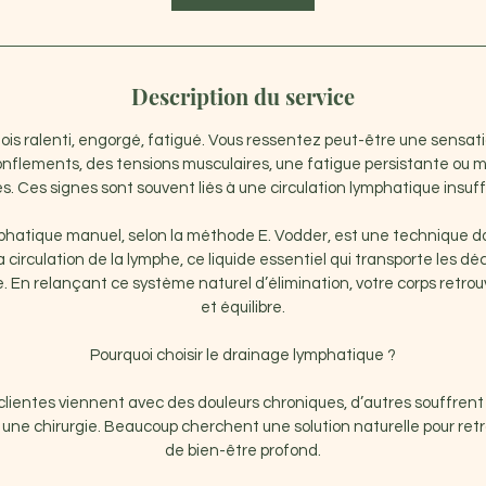
Description du service
fois ralenti, engorgé, fatigué. Vous ressentez peut-être une sensat
onflements, des tensions musculaires, une fatigue persistante ou
es. Ces signes sont souvent liés à une circulation lymphatique insuff
phatique manuel, selon la méthode E. Vodder, est une technique d
a circulation de la lymphe, ce liquide essentiel qui transporte les d
 En relançant ce système naturel d’élimination, votre corps retrouv
et équilibre.
Pourquoi choisir le drainage lymphatique ?
lientes viennent avec des douleurs chroniques, d’autres souffrent
s une chirurgie. Beaucoup cherchent une solution naturelle pour ret
de bien-être profond.