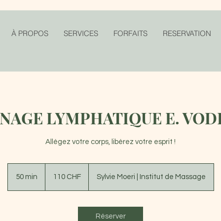
À PROPOS
SERVICES
FORFAITS
RESERVATION
NAGE LYMPHATIQUE E. VO
Allégez votre corps, libérez votre esprit !
110
francs
50 min
5
110 CHF
Sylvie Moeri | Institut de Massage
suisses
0
m
i
Réserver
n