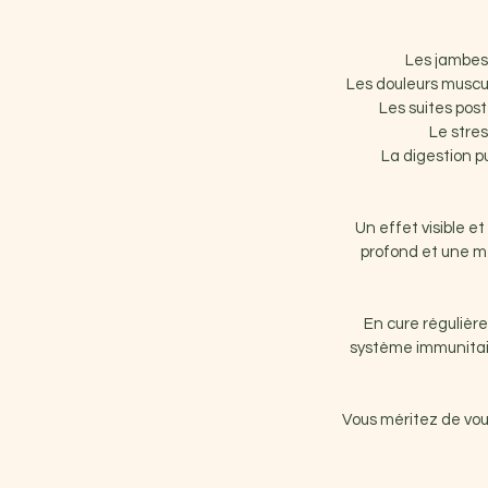
Les jambes 
Les douleurs muscula
Les suites pos
Le stres
La digestion p
Un effet visible 
profond et une me
En cure régulière
système immunitaire
Vous méritez de vou