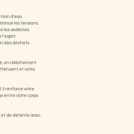
ntion d’eau.
diminue les tensions.
ire les œdèmes.
l’esprit.
ion des déchets
té, un relâchement
atténuent et votre
 Il renforce votre
ux entre votre corps
é et de détente avec