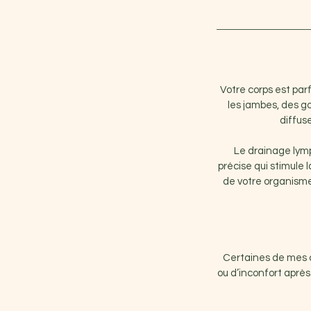
Votre corps est par
les jambes, des g
diffus
Le drainage lym
précise qui stimule l
de votre organisme.
Certaines de mes c
ou d’inconfort aprè