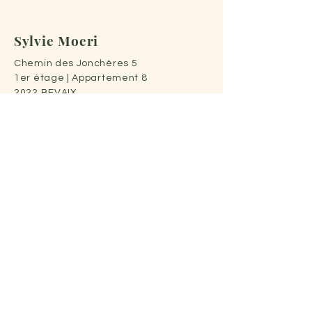
Sylvie Moeri
Chemin des Jonchères 5
1er étage | Appartement 8
2022 BEVAIX
+41 79 615 68 91
|
contact@sylvie-moeri.com
Mentions légales
Politique de cookies
Termes et conditions
Politique de confidentialité
© 2024 par Sylvie Moeri
Horaires, uniquement sur rendez-vous
MA et VE : de 13h30 à 19h00
JE : de 13h30 à 20h00