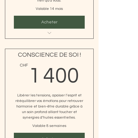
rien qu'à vous.
Valable 14 mois
Acheter
12 séances de 90 à 120 minutes
englobant :
CONSCIENCE DE SOI !
1 massage de 60 à 90 minutes
adapté aux besoins du moment
1 400
CHF
1 400
1 Bilan complet à chaque séance
1 Produit/séance adapté à votre
besoins physique/émotionnel
Libérer les tensions, apaiser l’esprit et
rééquilibrer vos émotions pour retrouver
harmonie et bien-être durable grâce à
un soin profond alliant toucher et
synergies d’huiles essentielles.
Valable 8 semaines