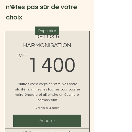
n'êtes pas sûr de votre
choix
Populaire
DETOX &
HARMONISATION
1 400
CHF
1 400
Purifiez votre corps et retrouvez votre
vitalité. Éliminez les toxines pour booster
votre énergie et atteindre un équilibre
harmonieux
Valable 3 mois
Acheter