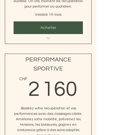
durable. Un vrai moment de récupération
pour performer au quotidien.
Valable 14 mois
Acheter
FORFAITS ENTREPRENEURS &
SPORTIFS
PERFORMANCE
SPORTIVE
2 160
CHF
2 160
Boostez votre récupération et vos
performances avec des massages ciblés.
Améliorez votre mobilité, prévenez les
tensions, les blessures, gagnez en
endurance grâce à des soins adaptés