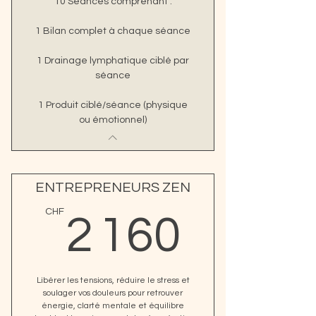
10 Séances comprenant :
1 Bilan complet à chaque séance
1 Drainage lymphatique ciblé par
séance
1 Produit ciblé/séance (physique
ou émotionnel)
ENTREPRENEURS ZEN
2 160
CHF
2 160
Libérer les tensions, réduire le stress et
soulager vos douleurs pour retrouver
énergie, clarté mentale et équilibre