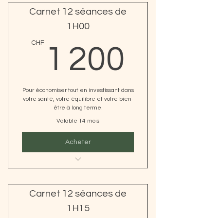
Carnet 12 séances de
1H00
1 200
CHF
1 200
Pour économiser tout en investissant dans
votre santé, votre équilibre et votre bien-
être à long terme.
Valable 14 mois
Acheter
TRAITEMENT SUEDOIS
REFLEXOLOGIE PLANTAIRE
Carnet 12 séances de
MASSAGE A LA CIRE DE BOUGIE
1H15