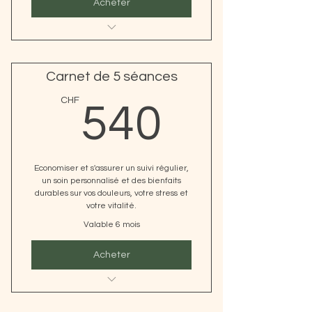
Acheter
10 séances comprenant :
1 Soin AromaTao tous les 3 jours
Carnet de 5 séances
1 Bilan complet à chaque séance
540CH
CHF
540
1 Kit des 5 éléments + pdf
d'application
Economiser et s'assurer un suivi régulier,
un soin personnalisé et des bienfaits
durables sur vos douleurs, votre stress et
votre vitalité.
Valable 6 mois
Acheter
AROMA TAO®